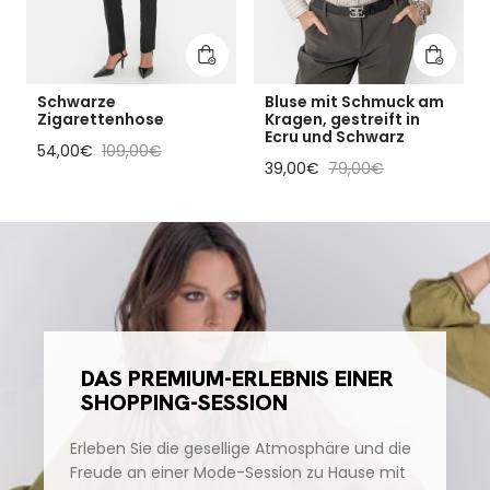
In den Warenkorb legen
In den 
Schwarze
Bluse mit Schmuck am
Zigarettenhose
Kragen, gestreift in
Ecru und Schwarz
Reduzierter Preis
Regulärer Preis
54,00€
109,00€
Reduzierter Preis
Regulärer Preis
39,00€
79,00€
DAS PREMIUM-ERLEBNIS EINER
SHOPPING-SESSION
Erleben Sie die gesellige Atmosphäre und die
Freude an einer Mode-Session zu Hause mit