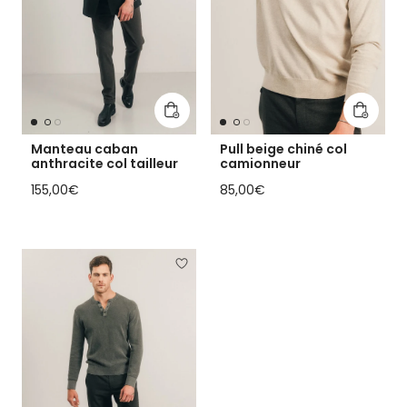
In den Warenkorb legen
In den 
Manteau caban
Pull beige chiné col
anthracite col tailleur
camionneur
Regulärer Preis
Regulärer Preis
155,00€
85,00€