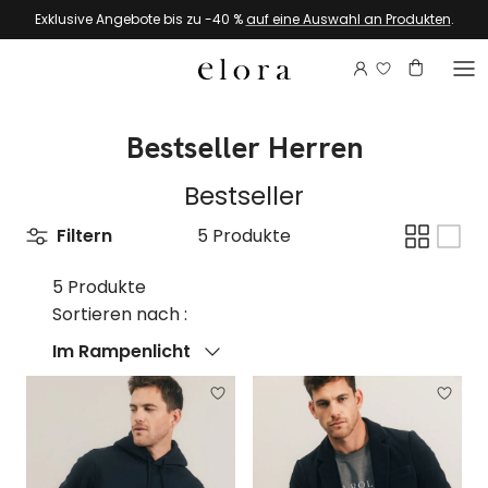
Zum Inhalt springen
Exklusive Angebote bis zu -40 %
auf eine Auswahl an Produkten
.
Melden Sie si
Konto
Warenkor
Bestseller Herren
Bestseller
Filtern
5 Produkte
5 Produkte
Sortieren nach :
Sortieren nach
Im Rampenlicht