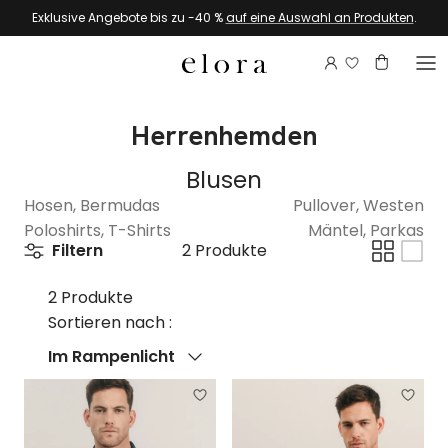
Zum Inhalt springen
Exklusive Angebote bis zu -40 %
auf eine Auswahl an Produkten
.
Melden Sie si
Konto
Warenkor
Herrenhemden
Blusen
Hosen, Bermudas
Pullover, Westen
Poloshirts, T-Shirts
Mäntel, Parkas
Filtern
2 Produkte
2 Produkte
Sortieren nach :
Sortieren nach
Im Rampenlicht