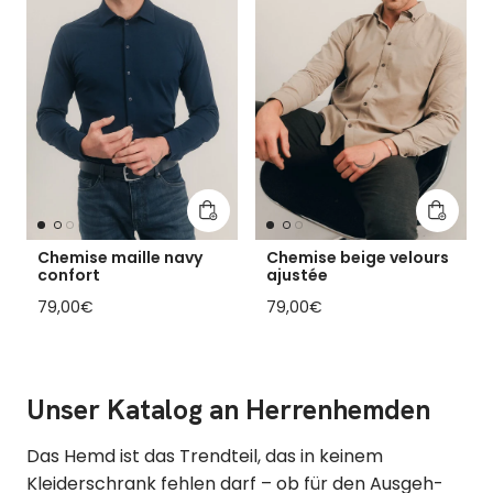
In den Warenkorb legen
In den 
Chemise maille navy
Chemise beige velours
confort
ajustée
Regulärer Preis
Regulärer Preis
79,00€
79,00€
Unser Katalog an Herrenhemden
Das Hemd ist das Trendteil, das in keinem
Kleiderschrank fehlen darf – ob für den Ausgeh-