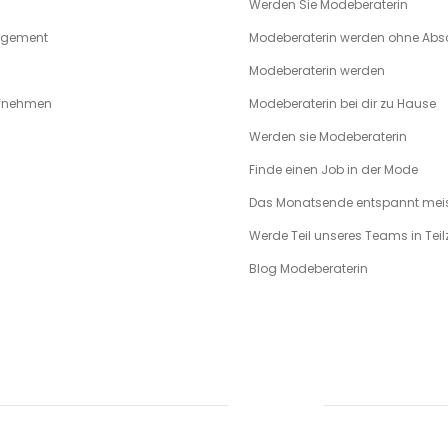
Werden Sie Modeberaterin
agement
Modeberaterin werden ohne Abs
Modeberaterin werden
ufnehmen
Modeberaterin bei dir zu Hause
Werden sie Modeberaterin
Finde einen Job in der Mode
Das Monatsende entspannt meis
Werde Teil unseres Teams in Teilz
Blog Modeberaterin