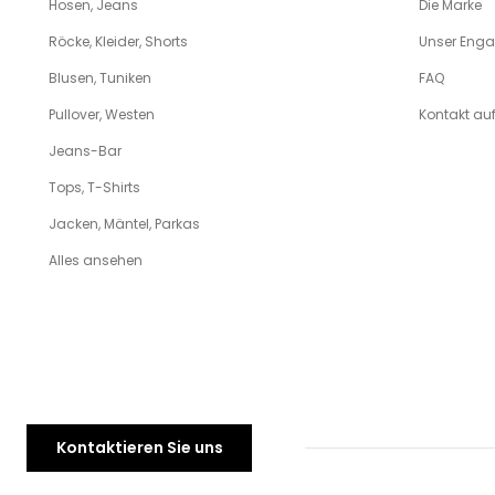
Hosen, Jeans
Die Marke
Röcke, Kleider, Shorts
Unser Eng
Blusen, Tuniken
FAQ
Pullover, Westen
Kontakt a
Jeans-Bar
Tops, T-Shirts
Jacken, Mäntel, Parkas
Alles ansehen
Kontaktieren Sie uns