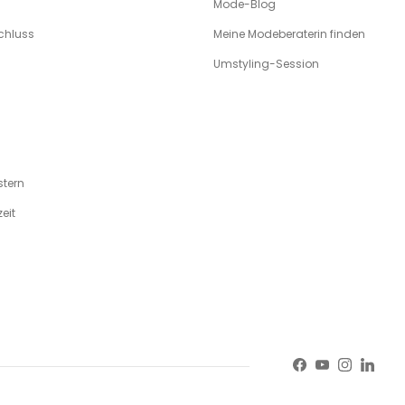
Mode-Blog
chluss
Meine Modeberaterin finden
Umstyling-Session
tern
eit
Facebook
YouTube
Instagr
Linke