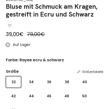
Bluse mit Schmuck am Kragen,
gestreift in Ecru und Schwarz
Reduzierter Preis
Regulärer Preis
39,00€
79,00€
Auf Lager
Farbe: Rayee ecru & schwarz
Größe
Größentabelle
32
34
36
38
40
42
44
46
48
50