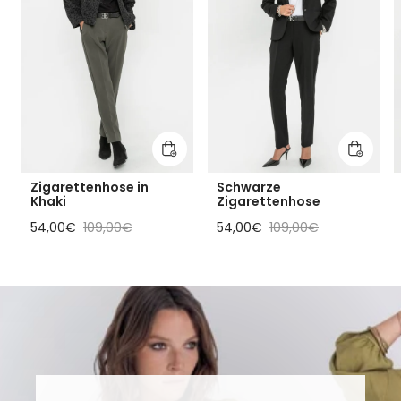
In den Warenkorb legen
In den 
Zigarettenhose in
Schwarze
Khaki
Zigarettenhose
Reduzierter Preis
Regulärer Preis
Reduzierter Preis
Regulärer Preis
54,00€
109,00€
54,00€
109,00€