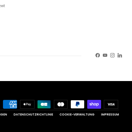
eit
Facebook
YouTube
Instagr
Linke
NGEN
DATENSCHUTZRICHTLINIE
COOKIE-VERWALTUNG
IMPRESSUM