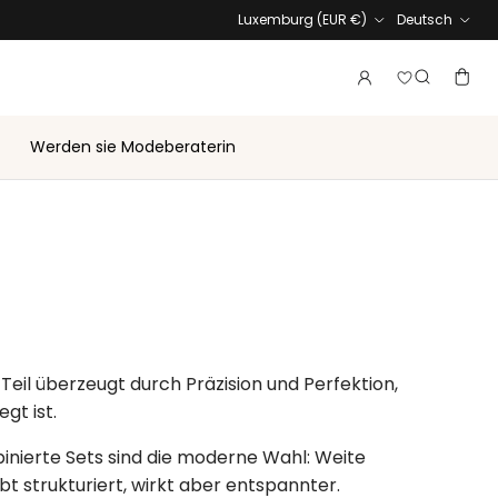
Land/Region
Sprache
Luxemburg (EUR €)
Deutsch
Melden Sie 
Konto
Ware
Suche
Werden sie Modeberaterin
es Teil überzeugt durch Präzision und Perfektion,
gt ist.
binierte Sets sind die moderne Wahl: Weite
ibt strukturiert, wirkt aber entspannter.