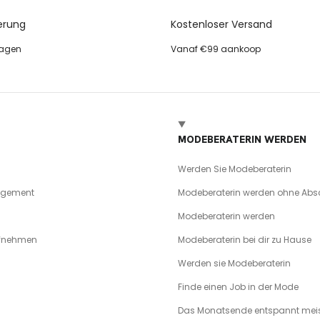
erung
Kostenloser Versand
tagen
Vanaf €99 aankoop
MODEBERATERIN WERDEN
Werden Sie Modeberaterin
agement
Modeberaterin werden ohne Abs
Modeberaterin werden
ufnehmen
Modeberaterin bei dir zu Hause
Werden sie Modeberaterin
Finde einen Job in der Mode
Das Monatsende entspannt meis