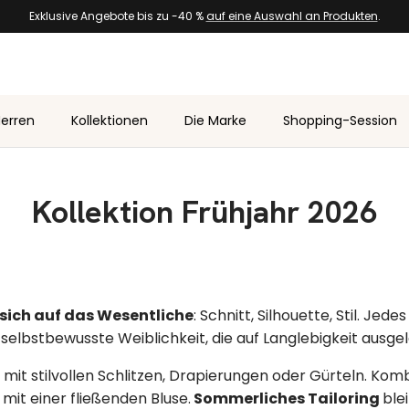
Exklusive Angebote bis zu -40 %
auf eine Auswahl an Produkten
.
erren
Kollektionen
Die Marke
Shopping-Session
Kollektion Frühjahr 2026
 sich auf das Wesentliche
: Schnitt, Silhouette, Stil. Jed
 selbstbewusste Weiblichkeit, die auf Langlebigkeit ausgele
mit stilvollen Schlitzen, Drapierungen oder Gürteln. Kom
mit einer fließenden Bluse.
Sommerliches Tailoring
ble