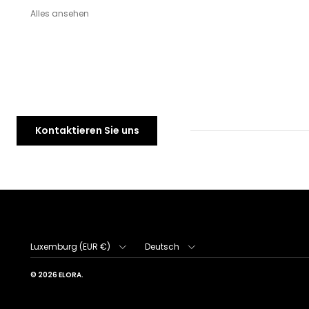
Alles ansehen
Kontaktieren Sie uns
Land/Region
Sprache
Luxemburg (EUR €)
Deutsch
© 2026
ELORA
.