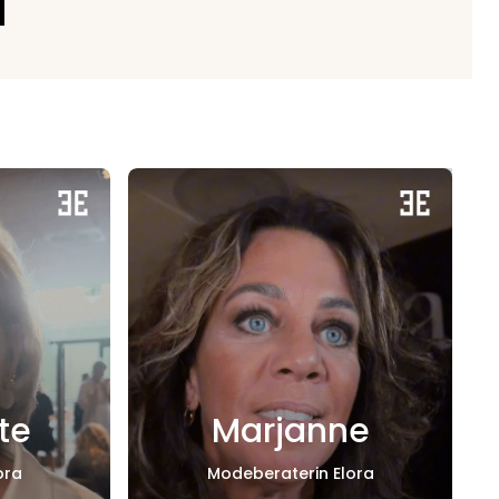
te
Marjanne
ora
Modeberaterin Elora