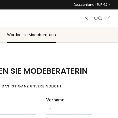
Land/Region
Deutschland (EUR €)
Melden Sie 
Konto
Ware
Suche
Werden sie Modeberaterin
N SIE MODEBERATERIN
DAS IST GANZ UNVERBINDLICH!