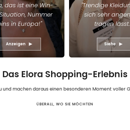
a, das ist eine Win-
"Trendige Kleidun
Situation, Nummer
sich sehr ang
eins in Europa!"
tragen lässt..
Anzeigen
Siehe
Das Elora Shopping-Erlebnis
eu und machen daraus einen besonderen Moment voller Ge
ÜBERALL, WO SIE MÖCHTEN