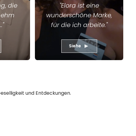
g, die
"Elora ist eine
enehm
wunderschöne Marke,
."
für die ich arbeite."
Siehe
selligkeit und Entdeckungen.