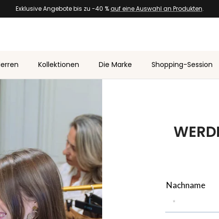
Exklusive Angebote bis zu -40 %
auf eine Auswahl an Produkten
.
erren
Kollektionen
Die Marke
Shopping-Session
WERDE