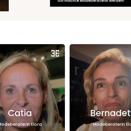
Ich möchte Modeberaterin werden!
Catia
Bernadet
Modeberaterin Elora
Modeberaterin El