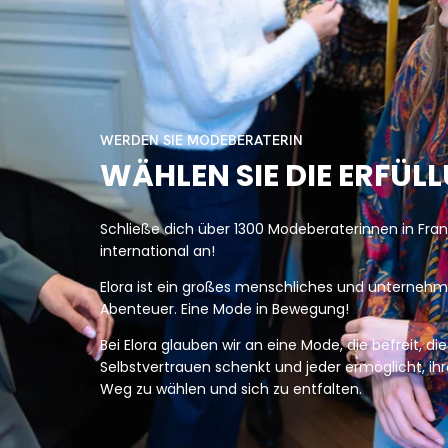
WERDEN SIE MODEBERATERIN
WÄHLEN SIE DIE ERFÜL
Schließe dich über 1300 Modeberaterinnen in Fra
international an!
Elora ist ein großes menschliches und unternehm
Abenteuer. Eine Mode in Bewegung!
Bei Elora glauben wir an eine Mode, die befreit, die
Selbstvertrauen schenkt und jeder ermöglicht, ih
Weg zu wählen und sich zu entfalten.