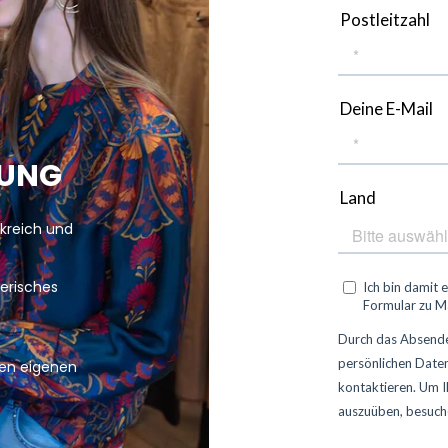
LUNG
nkreich und
erisches
ren eigenen