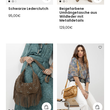
Schwarze Lederclutch
Beigefarbene
Umhängetasche aus
Regulärer Preis
95,00€
Wildleder mit
Metalldetails
Regulärer Preis
129,00€
In den Warenkorb legen
In den 