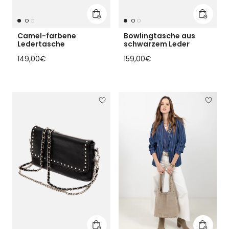
In den Warenkorb legen
In den 
Camel-farbene
Bowlingtasche aus
Ledertasche
schwarzem Leder
Regulärer Preis
Regulärer Preis
149,00€
159,00€
In den Warenkorb legen
In den 