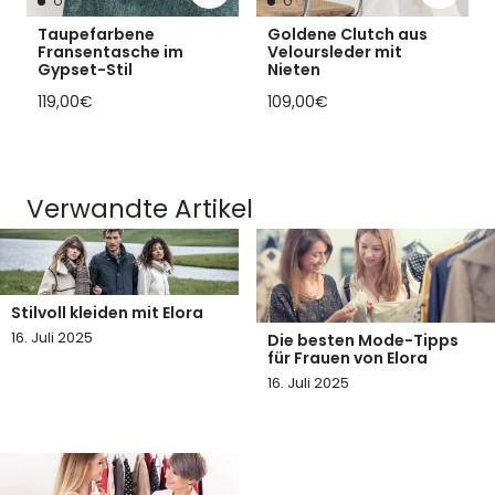
Taupefarbene
Goldene Clutch aus
Fransentasche im
Veloursleder mit
Gypset-Stil
Nieten
Regulärer Preis
Regulärer Preis
119,00€
109,00€
Verwandte Artikel
Stilvoll kleiden mit Elora
16. Juli 2025
Die besten Mode-Tipps
für Frauen von Elora
16. Juli 2025