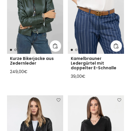
In den Warenkorb legen
In den 
Kurze Bikerjacke aus
Kamelbrauner
Zedernleder
Ledergürtel mit
doppelter E-Schnalle
Regulärer Preis
249,00€
Regulärer Preis
39,00€