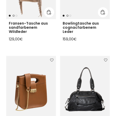
In den Warenkorb legen
In den 
Fransen-Tasche aus
Bowlingtasche aus
sandfarbenem
cognacfarbenem
Wildleder
Leder
Regulärer Preis
Regulärer Preis
129,00€
159,00€