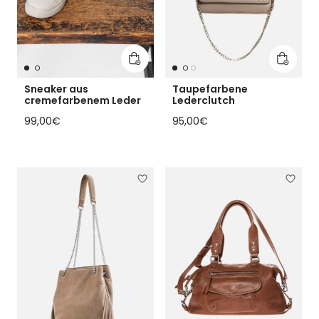
In den Warenkorb legen
In den 
Sneaker aus
Taupefarbene
cremefarbenem Leder
Lederclutch
Regulärer Preis
Regulärer Preis
99,00€
95,00€