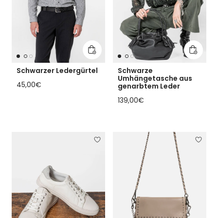
In den Warenkorb legen
In den 
Schwarzer Ledergürtel
Schwarze
Umhängetasche aus
Regulärer Preis
45,00€
genarbtem Leder
Regulärer Preis
139,00€