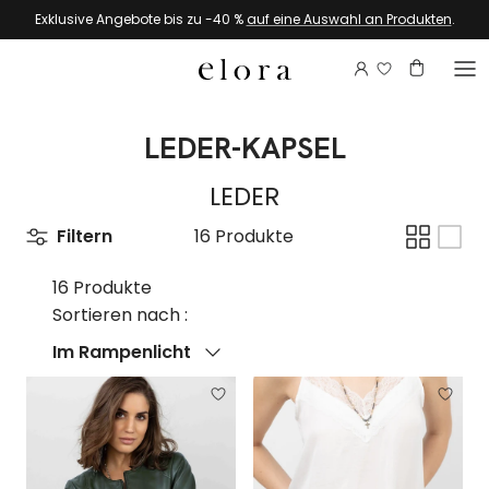
Zum Inhalt springen
Exklusive Angebote bis zu -40 %
auf eine Auswahl an Produkten
.
Melden Sie si
Konto
Warenkor
LEDER-KAPSEL
LEDER
Filtern
16 Produkte
16 Produkte
Sortieren nach :
Sortieren nach
Im Rampenlicht