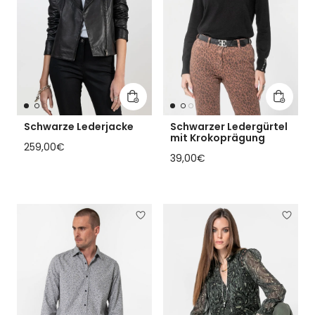
In den Warenkorb legen
In den 
Schwarze Lederjacke
Schwarzer Ledergürtel
mit Krokoprägung
Regulärer Preis
259,00€
Regulärer Preis
39,00€