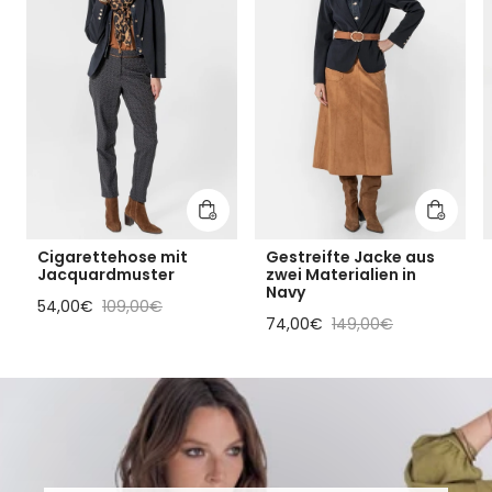
In den Warenkorb legen
In den 
Cigarettehose mit
Gestreifte Jacke aus
Jacquardmuster
zwei Materialien in
Navy
Reduzierter Preis
Regulärer Preis
54,00€
109,00€
Reduzierter Preis
Regulärer Preis
74,00€
149,00€