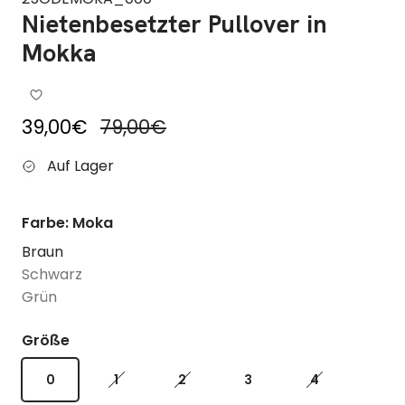
Nietenbesetzter Pullover in
Mokka
Reduzierter Preis
Regulärer Preis
39,00€
79,00€
Auf Lager
Farbe: Moka
Braun
Schwarz
Grün
Größe
0
1
2
3
4