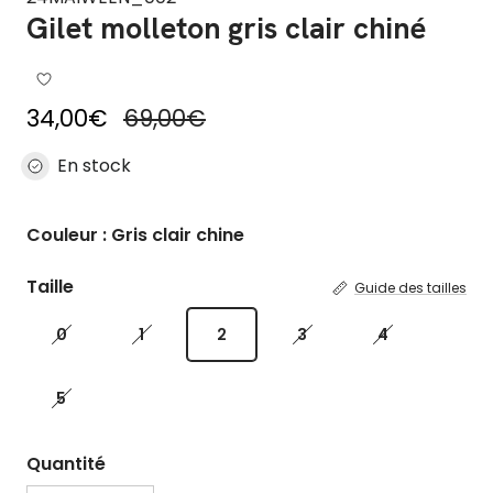
Gilet molleton gris clair chiné
Prix soldé
Prix habituel
34,00€
69,00€
En stock
Couleur : Gris clair chine
Taille
Guide des tailles
0
1
2
3
4
5
Quantité