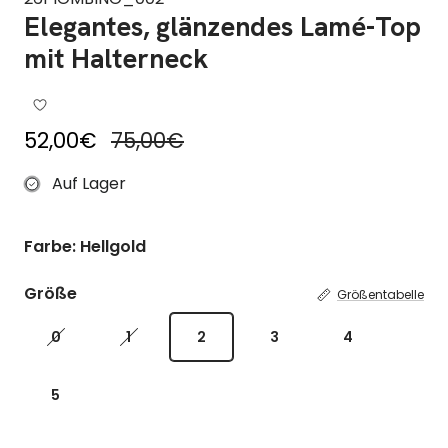
Elegantes, glänzendes Lamé-Top
mit Halterneck
Reduzierter Preis
Regulärer Preis
52,00€
75,00€
Auf Lager
Farbe: Hellgold
Größe
Größentabelle
0
1
2
3
4
5