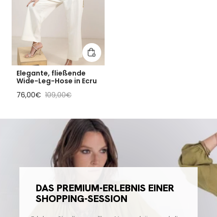
In den Warenkorb legen
Elegante, fließende
Wide-Leg-Hose in Ecru
Reduzierter Preis
Regulärer Preis
76,00€
109,00€
DAS PREMIUM-ERLEBNIS EINER
SHOPPING-SESSION