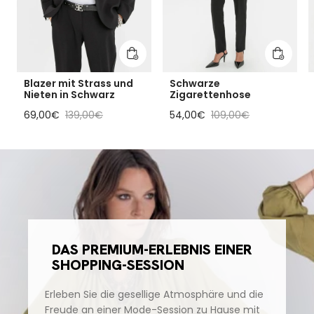
In den Warenkorb legen
In den 
Blazer mit Strass und
Schwarze
Nieten in Schwarz
Zigarettenhose
Reduzierter Preis
Regulärer Preis
Reduzierter Preis
Regulärer Preis
69,00€
139,00€
54,00€
109,00€
DAS PREMIUM-ERLEBNIS EINER
SHOPPING-SESSION
Erleben Sie die gesellige Atmosphäre und die
Freude an einer Mode-Session zu Hause mit