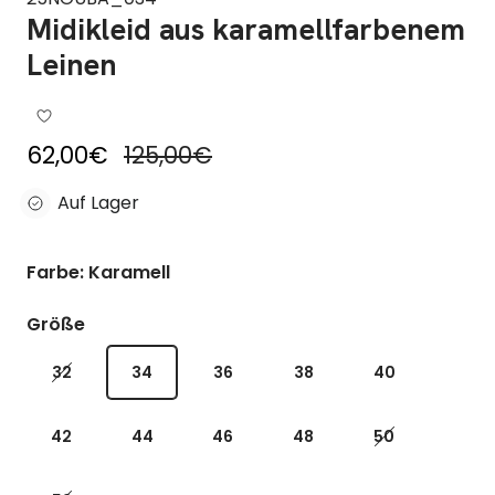
Midikleid aus karamellfarbenem
Leinen
Reduzierter Preis
Regulärer Preis
62,00€
125,00€
Auf Lager
Farbe: Karamell
Größe
32
34
36
38
40
42
44
46
48
50