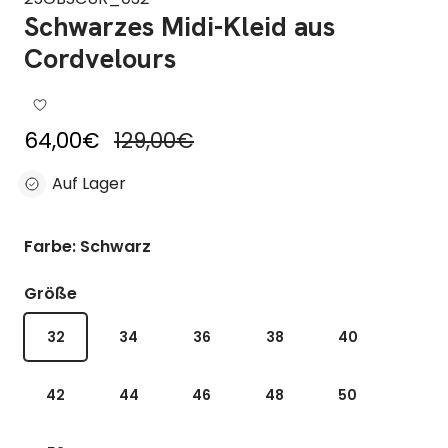
Schwarzes Midi-Kleid aus
Cordvelours
Reduzierter Preis
Regulärer Preis
64,00€
129,00€
Auf Lager
Farbe: Schwarz
Größe
32
34
36
38
40
42
44
46
48
50