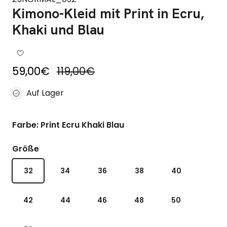
Kimono-Kleid mit Print in Ecru,
Khaki und Blau
Reduzierter Preis
Regulärer Preis
59,00€
119,00€
Auf Lager
Farbe: Print Ecru Khaki Blau
Größe
32
34
36
38
40
42
44
46
48
50