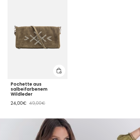
In den Warenkorb legen
Pochette aus
salbeifarbenem
Wildleder
Reduzierter Preis
Regulärer Preis
24,00€
49,00€