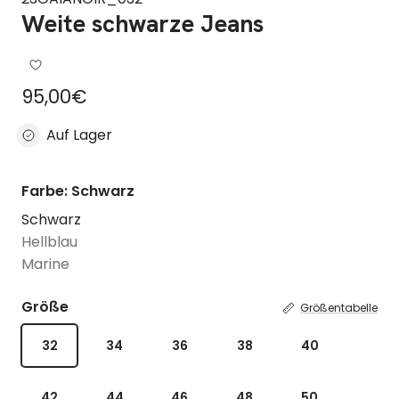
Weite schwarze Jeans
Regulärer Preis
95,00€
Auf Lager
Farbe: Schwarz
Schwarz
Hellblau
Marine
Größe
Größentabelle
32
34
36
38
40
42
44
46
48
50