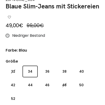
Blaue Slim-Jeans mit Stickereien
Reduzierter Preis
Regulärer Preis
49,00€
99,00€
Niedriger Bestand
Farbe: Blau
Größe
32
34
36
38
40
42
44
46
48
50
52