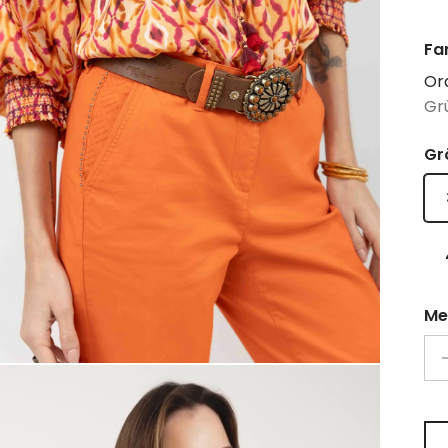
Fa
Or
Gr
Gr
Me