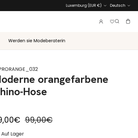
Land/Region
Sprache
Luxemburg (EUR €)
Deutsch
Melden Sie 
Konto
Ware
Suche
Werden sie Modeberaterin
PRORANGE_032
oderne orangefarbene
hino-Hose
duzierter Preis
Regulärer Preis
9,00€
99,00€
Auf Lager