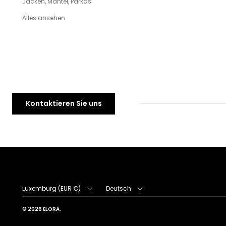
Jacken, Mäntel, Parkas
Alles ansehen
Kontaktieren Sie uns
Land/Region
Sprache
Luxemburg (EUR €)
Deutsch
© 2026
ELORA
.