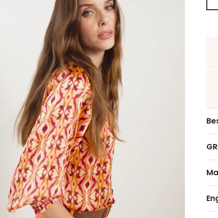
Be
GR
Ma
En