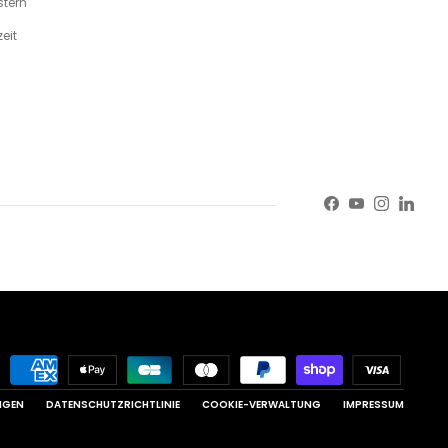
tern
eit
Facebook
YouTube
Instagr
Linke
NGEN
DATENSCHUTZRICHTLINIE
COOKIE-VERWALTUNG
IMPRESSUM