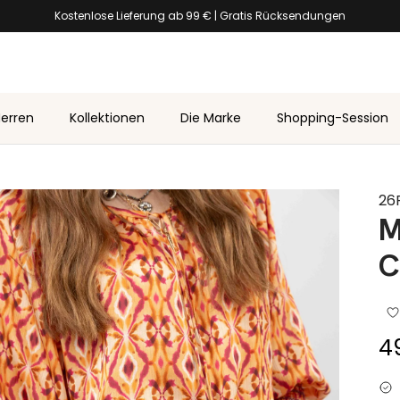
Kostenlose Lieferung ab 99 € | Gratis Rücksendungen
erren
Kollektionen
Die Marke
Shopping-Session
26
M
C
Re
4