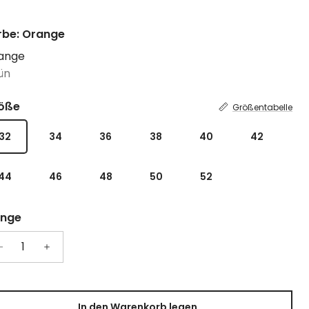
rbe: Orange
ange
ün
öße
Größentabelle
32
34
36
38
40
42
44
46
48
50
52
nge
In den Warenkorb legen