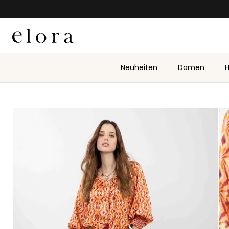
Zum Inhalt springen
Neuheiten
Damen
H
Zu Produktinformationen springen