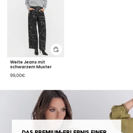
In den Warenkorb legen
Weite Jeans mit
schwarzem Muster
Regulärer Preis
99,00€
DAS PREMIUM-ERLEBNIS EINER