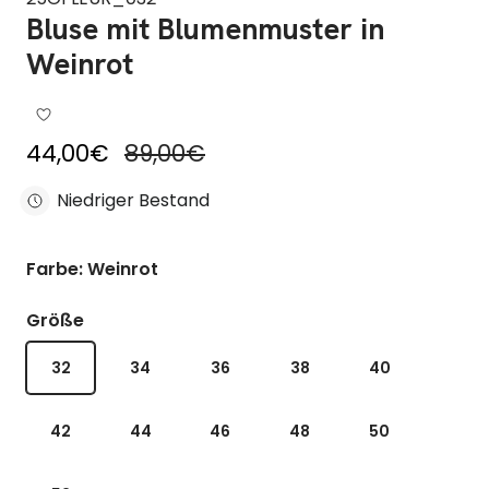
Bluse mit Blumenmuster in
Weinrot
Reduzierter Preis
Regulärer Preis
44,00€
89,00€
Niedriger Bestand
Farbe: Weinrot
Größe
32
34
36
38
40
42
44
46
48
50