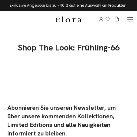
Zum Inhalt springen
Exklusive Angebote bis zu -40 %
auf eine Auswahl an Produkten
.
Melden Sie si
Konto
Warenkor
Shop The Look: Frühling-66
Abonnieren Sie unseren Newsletter, um
über unsere kommenden Kollektionen,
Limited Editions und alle Neuigkeiten
informiert zu bleiben.