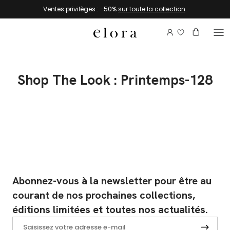
Aller au contenu
Ventes privilèges : -50%
sur toute la collection
.
Connectez-vou
Compte
Panier
Shop The Look : Printemps-128
Abonnez-vous à la newsletter pour être au
courant de nos prochaines collections,
éditions limitées et toutes nos actualités.