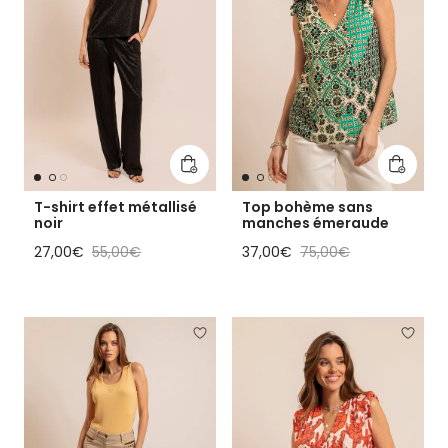
Ajouter au panier
Ajouter
T-shirt effet métallisé
Top bohème sans
noir
manches émeraude
Prix soldé
Prix habituel
Prix soldé
Prix habituel
27,00€
55,00€
37,00€
75,00€