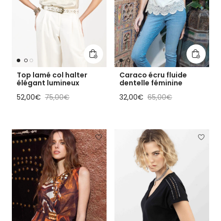
Ajouter au panier
Ajouter
Top lamé col halter
Caraco écru fluide
élégant lumineux
dentelle féminine
Prix soldé
Prix habituel
Prix soldé
Prix habituel
52,00€
75,00€
32,00€
65,00€