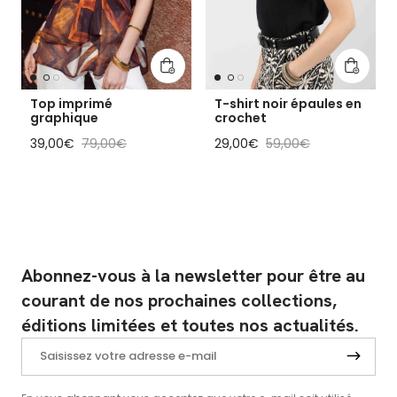
Ajouter au panier
Ajouter
Top imprimé
T-shirt noir épaules en
graphique
crochet
Prix soldé
Prix habituel
Prix soldé
Prix habituel
39,00€
79,00€
29,00€
59,00€
Abonnez-vous à la newsletter pour être au
courant de nos prochaines collections,
éditions limitées et toutes nos actualités.