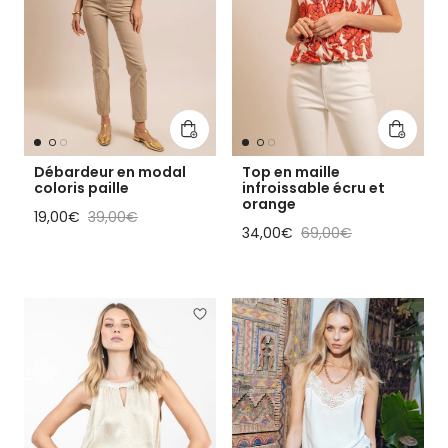
Ajouter au panier
Ajouter
Débardeur en modal
Top en maille
coloris paille
infroissable écru et
orange
Prix soldé
Prix habituel
19,00€
39,00€
Prix soldé
Prix habituel
34,00€
69,00€