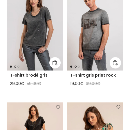
Ajouter au panier
Ajouter
T-shirt brodé gris
T-shirt gris print rock
Prix soldé
Prix habituel
Prix soldé
Prix habituel
29,00€
59,00€
19,00€
39,00€