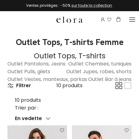
Aller au contenu
Ventes privilèges : -50%
sur toute la collection
.
Connectez-vou
Compte
Panier
Outlet Tops, T-shirts Femme
Outlet Tops, T-shirts
Outlet Pantalons, Jeans
Outlet Chemises, tuniques
Outlet Pulls, gilets
Outlet Jupes, robes, shorts
Outlet Vestes, manteaux, parkas
Outlet Bar à jeans
Filtrer
10 produits
10 produits
Trier par :
Trier par
En vedette