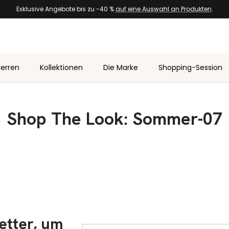
Exklusive Angebote bis zu -40 %
auf eine Auswahl an Produkten
.
erren
Kollektionen
Die Marke
Shopping-Session
Shop The Look: Sommer-07
etter, um