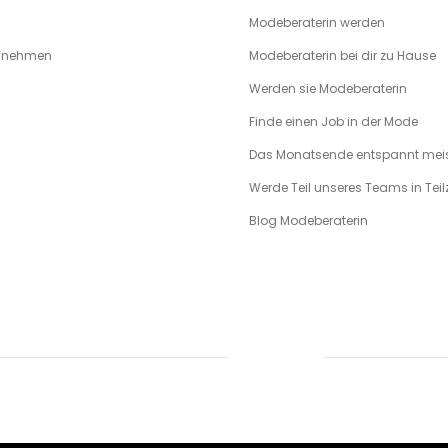
Modeberaterin werden
ufnehmen
Modeberaterin bei dir zu Hause
Werden sie Modeberaterin
Finde einen Job in der Mode
Das Monatsende entspannt meis
Werde Teil unseres Teams in Teilz
Blog Modeberaterin