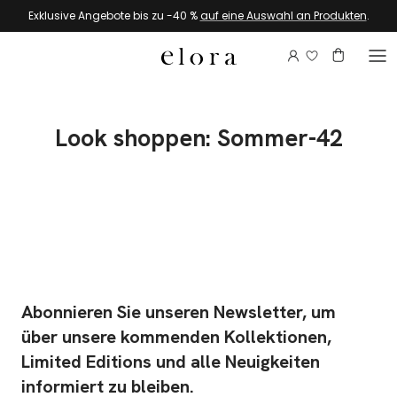
Zum Inhalt springen
Exklusive Angebote bis zu -40 %
auf eine Auswahl an Produkten
.
Melden Sie si
Konto
Warenkor
Look shoppen: Sommer-42
Abonnieren Sie unseren Newsletter, um
über unsere kommenden Kollektionen,
Limited Editions und alle Neuigkeiten
informiert zu bleiben.