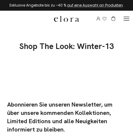
Zum Inhalt springen
Exklusive Angebote bis zu -40 %
auf eine Auswahl an Produkten
.
Melden Sie si
Konto
Warenkor
Shop The Look: Winter-13
Abonnieren Sie unseren Newsletter, um
über unsere kommenden Kollektionen,
Limited Editions und alle Neuigkeiten
informiert zu bleiben.