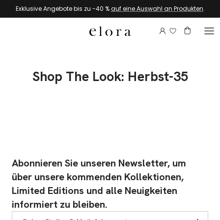
Zum Inhalt springen
Exklusive Angebote bis zu -40 %
auf eine Auswahl an Produkten
.
Melden Sie si
Konto
Warenkor
Shop The Look: Herbst-35
Abonnieren Sie unseren Newsletter, um
über unsere kommenden Kollektionen,
Limited Editions und alle Neuigkeiten
informiert zu bleiben.