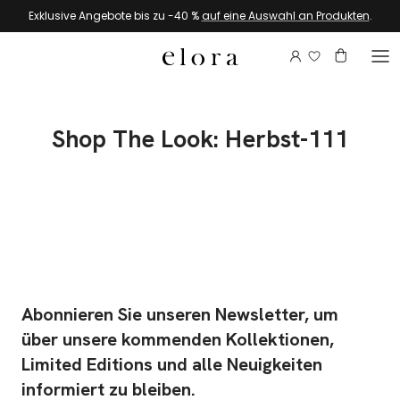
Zum Inhalt springen
Exklusive Angebote bis zu -40 %
auf eine Auswahl an Produkten
.
Melden Sie si
Konto
Warenkor
Shop The Look: Herbst-111
Abonnieren Sie unseren Newsletter, um
über unsere kommenden Kollektionen,
Limited Editions und alle Neuigkeiten
informiert zu bleiben.