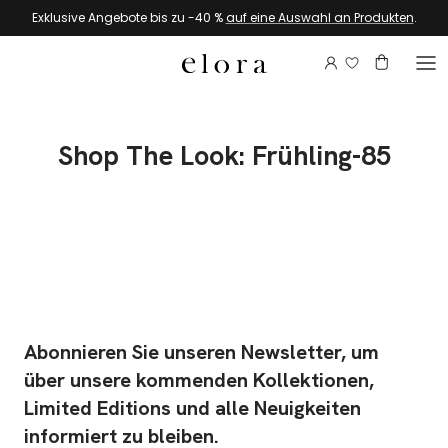
Zum Inhalt springen
Exklusive Angebote bis zu -40 %
auf eine Auswahl an Produkten
.
Melden Sie si
Konto
Warenkor
Shop The Look: Frühling-85
Abonnieren Sie unseren Newsletter, um
über unsere kommenden Kollektionen,
Limited Editions und alle Neuigkeiten
informiert zu bleiben.