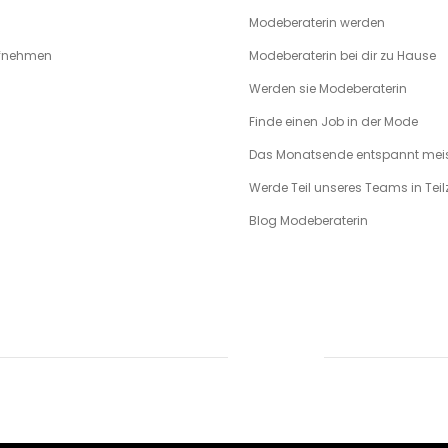
Modeberaterin werden
ufnehmen
Modeberaterin bei dir zu Hause
Werden sie Modeberaterin
Finde einen Job in der Mode
Das Monatsende entspannt meis
Werde Teil unseres Teams in Teilz
Blog Modeberaterin