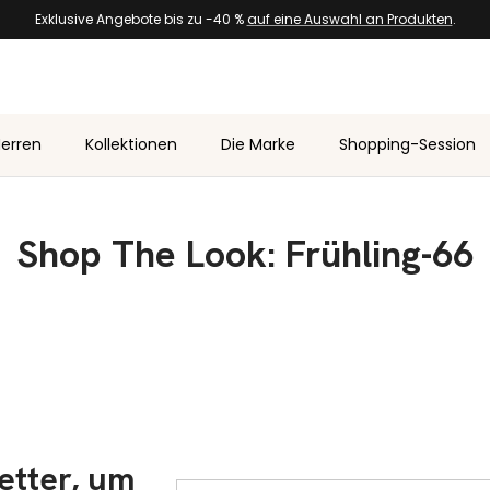
Exklusive Angebote bis zu -40 %
auf eine Auswahl an Produkten
.
erren
Kollektionen
Die Marke
Shopping-Session
Shop The Look: Frühling-66
etter, um