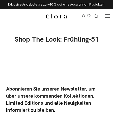
Zum Inhalt springen
Exklusive Angebote bis zu -40 %
auf eine Auswahl an Produkten
.
Melden Sie si
Konto
Warenkor
Shop The Look: Frühling-51
Abonnieren Sie unseren Newsletter, um
über unsere kommenden Kollektionen,
Limited Editions und alle Neuigkeiten
informiert zu bleiben.