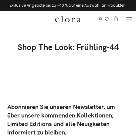
Zum Inhalt springen
Exklusive Angebote bis zu -40 %
auf eine Auswahl an Produkten
.
Melden Sie si
Konto
Warenkor
Shop The Look: Frühling-44
Abonnieren Sie unseren Newsletter, um
über unsere kommenden Kollektionen,
Limited Editions und alle Neuigkeiten
informiert zu bleiben.