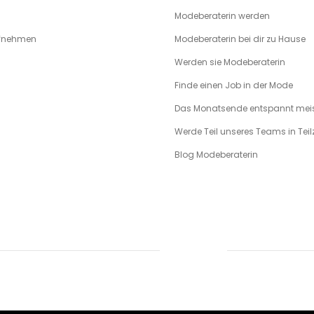
Modeberaterin werden
ufnehmen
Modeberaterin bei dir zu Hause
Werden sie Modeberaterin
Finde einen Job in der Mode
Das Monatsende entspannt meis
Werde Teil unseres Teams in Teilz
Blog Modeberaterin