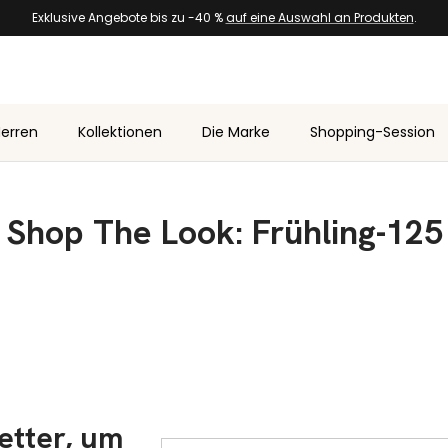
Exklusive Angebote bis zu -40 %
auf eine Auswahl an Produkten
.
erren
Kollektionen
Die Marke
Shopping-Session
Shop The Look: Frühling-125
etter, um