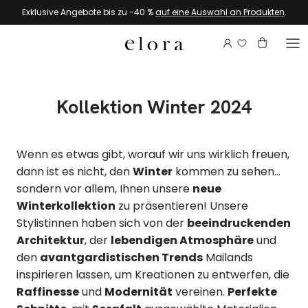
Zum Inhalt springen
Exklusive Angebote bis zu -40 %
auf eine Auswahl an Produkten
.
Melden Sie si
Konto
Warenkor
Kollektion Winter 2024
Wenn es etwas gibt, worauf wir uns wirklich freuen,
dann ist es nicht, den
Winter
kommen zu sehen...
sondern vor allem, Ihnen unsere
neue
Winterkollektion
zu präsentieren! Unsere
Stylistinnen haben sich von der
beeindruckenden
Architektur
, der
lebendigen Atmosphäre
und
den
avantgardistischen Trends
Mailands
inspirieren lassen, um Kreationen zu entwerfen, die
Raffinesse
und
Modernität
vereinen.
Perfekte