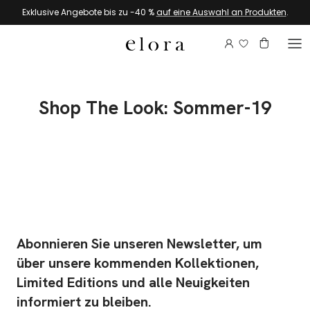
Zum Inhalt springen
Exklusive Angebote bis zu -40 %
auf eine Auswahl an Produkten
.
Melden Sie si
Konto
Warenkor
Shop The Look: Sommer-19
Abonnieren Sie unseren Newsletter, um
über unsere kommenden Kollektionen,
Limited Editions und alle Neuigkeiten
informiert zu bleiben.