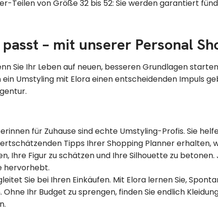
ter-Teilen von Größe 32 bis 52: Sie werden garantiert fü
n passt – mit unserer Personal S
enn Sie Ihr Leben auf neuen, besseren Grundlagen starten
n ein Umstyling mit Elora einen entscheidenden Impuls g
gentur.
terinnen für Zuhause sind echte Umstyling-Profis. Sie helf
rtschätzenden Tipps Ihrer Shopping Planner erhalten, w
nen, Ihre Figur zu schätzen und Ihre Silhouette zu betonen
e hervorhebt.
leitet Sie bei Ihren Einkäufen. Mit Elora lernen Sie, Spo
 Ohne Ihr Budget zu sprengen, finden Sie endlich Kleidung u
n.