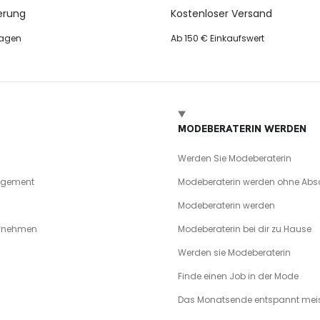
erung
Kostenloser Versand
tagen
Ab 150 € Einkaufswert
MODEBERATERIN WERDEN
Werden Sie Modeberaterin
agement
Modeberaterin werden ohne Abs
Modeberaterin werden
ufnehmen
Modeberaterin bei dir zu Hause
Werden sie Modeberaterin
Finde einen Job in der Mode
Das Monatsende entspannt meis