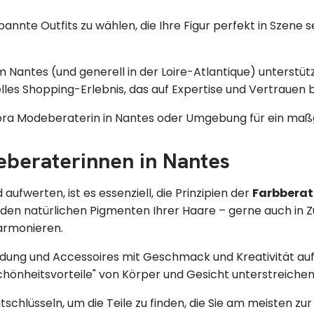
nnte Outfits zu wählen, die Ihre Figur perfekt in Szene 
antes (und generell in der Loire-Atlantique) unterstütze
elles Shopping-Erlebnis, das auf Expertise und Vertrauen b
 Elora Modeberaterin in Nantes oder Umgebung für ein maß
eberaterinnen in Nantes
aufwerten, ist es essenziell, die Prinzipien der
Farbberat
 mit den natürlichen Pigmenten Ihrer Haare – gerne auch i
harmonieren.
e Kleidung und Accessoires mit Geschmack und Kreativität a
chönheitsvorteile" von Körper und Gesicht unterstreichen
tschlüsseln, um die Teile zu finden, die Sie am meisten zur