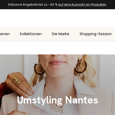
Exklusive Angebote bis zu -40 %
auf eine Auswahl an Produkten
.
erren
Kollektionen
Die Marke
Shopping-Session
Umstyling Nantes