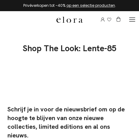
Naar de inhoud gaan
Privéverkopen tot -40%
op een selectie producten
.
Log in om je v
Account
Winkelma
Shop The Look: Lente-85
Schrijf je in voor de nieuwsbrief om op de
hoogte te blijven van onze nieuwe
collecties, limited editions en al ons
nieuws.