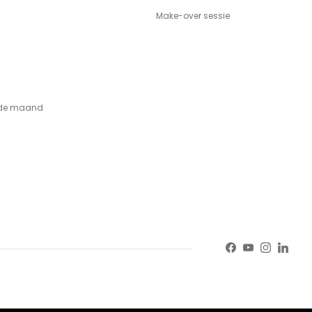
Make-over sessie
n de maand
Facebook
YouTube
Instagr
Linke