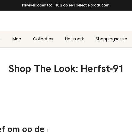
Privéverkopen tot -40%
op een selectie producten
.
s
Man
Collecties
Het merk
Shoppingsessie
Shop The Look: Herfst-91
ief om op de