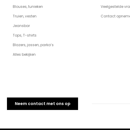
Blouses, tunieken
Veelgestelde vr
Truien, vesten
Contact opnem
Jeansbar
Tops, T-shirts
Blazers, jassen, parka’s
Alles bekijken
Neem contact met ons op