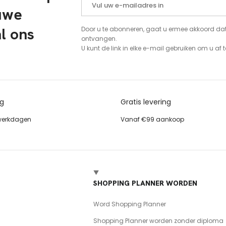
euwe
al ons
Door u te abonneren, gaat u ermee akkoord da
ontvangen.
U kunt de link in elke e-mail gebruiken om u af 
ng
Gratis levering
 werkdagen
Vanaf €99 aankoop
SHOPPING PLANNER WORDEN
Word Shopping Planner
Shopping Planner worden zonder diploma