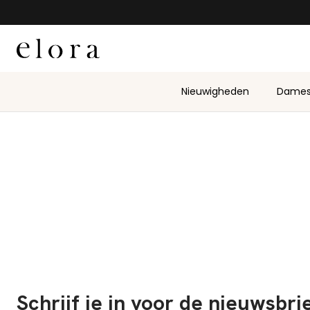
Naar de inhoud gaan
Nieuwigheden
Dame
Schrijf je in voor de nieuwsbr