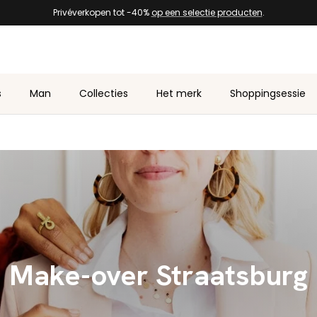
Privéverkopen tot -40%
op een selectie producten
.
s
Man
Collecties
Het merk
Shoppingsessie
Make-over Straatsburg