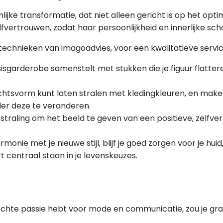
e transformatie, dat niet alleen gericht is op het optimal
fvertrouwen, zodat haar persoonlijkheid en innerlijke s
echnieken van imagoadvies, voor een kwalitatieve servic
sgarderobe samenstelt met stukken die je figuur flatter
zichtsvorm kunt laten stralen met kledingkleuren, en ma
der deze te veranderen.
straling om het beeld te geven van een positieve, zelfve
rmonie met je nieuwe stijl, blijf je goed zorgen voor je hui
rt centraal staan in je levenskeuzes.
n echte passie hebt voor mode en communicatie, zou je gr