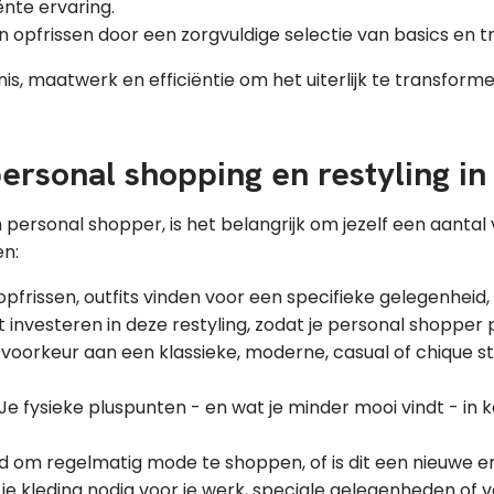
ënte ervaring.
opfrissen door een zorgvuldige selectie van basics en t
, maatwerk en efficiëntie om het uiterlijk te transform
ersonal shopping en restyling in
 personal shopper, is het belangrijk om jezelf een aantal
en:
opfrissen, outfits vinden voor een specifieke gelegenheid, 
t investeren in deze restyling, zodat je personal shopper
voorkeur aan een klassieke, moderne, casual of chique stij
Je fysieke pluspunten - en wat je minder mooi vindt - in
 om regelmatig mode te shoppen, of is dit een nieuwe er
e kleding nodig voor je werk, speciale gelegenheden of voo