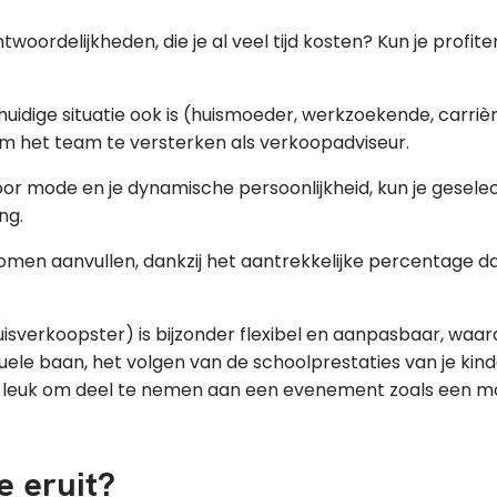
ntwoordelijkheden, die je al veel tijd kosten? Kun je prof
idige situatie ook is (huismoeder, werkzoekende, carrièreswi
n om het team te versterken als verkoopadviseur.
 voor mode en je dynamische persoonlijkheid, kun je gese
ng.
men aanvullen, dankzij het aantrekkelijke percentage dat
uisverkoopster) is bijzonder flexibel en aanpasbaar, waa
ele baan, het volgen van de schoolprestaties van je kinde
 het leuk om deel te nemen aan een evenement zoals een m
e eruit?