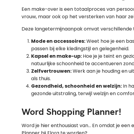
Een make-over is een totaalproces van persoonlijk
vrouw, maar ook op het versterken van haar zel
Deze langetermijnaanpak omvat verschillende t
Mode en accessoires:
Weet hoe je een basi
passen bij elke kledingstijl en gelegenheid.
Kapsel en make-up:
Hoe je je teint en ge
natuurlijke schoonheid te accentueren zon
Zelfvertrouwen:
Werk aan je houding en uit
als thuis.
Gezondheid, schoonheid en welzijn:
In ha
gezonde uitstraling, terwijl welzijn en comfo
Word Shopping Planner!
Word je hier enthousiast van... En omdat je ee
Planner bij Elora te worden?