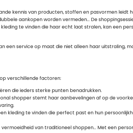
ande kennis van producten, stoffen en pasvormen leidt h
dubbele aankopen worden vermeden... De shoppingsessie i
kleding te vinden die haar echt laat stralen, kan een pe
n een service op maat die niet alleen haar uitstraling, 
op verschillende factoren:
ëren die ieders sterke punten benadrukken.
sonal shopper stemt haar aanbevelingen af op de voorkeur
aring.
en kleding te vinden die perfect past en hun persoonlijk
 vermoeidheid van traditioneel shoppen... Met een person