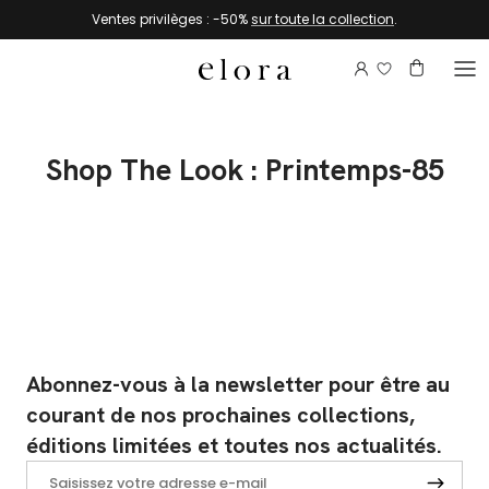
Aller au contenu
Ventes privilèges : -50%
sur toute la collection
.
Connectez-vou
Compte
Panier
Shop The Look : Printemps-85
Abonnez-vous à la newsletter pour être au
courant de nos prochaines collections,
éditions limitées et toutes nos actualités.