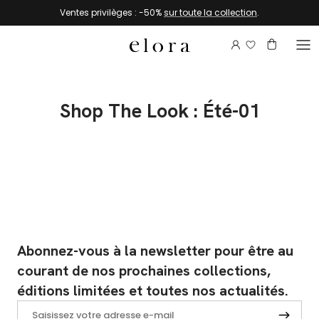
Aller au contenu
Ventes privilèges : -50%
sur toute la collection
.
Connectez-vou
Compte
Panier
Shop The Look : Été-01
Abonnez-vous à la newsletter pour être au
courant de nos prochaines collections,
éditions limitées et toutes nos actualités.