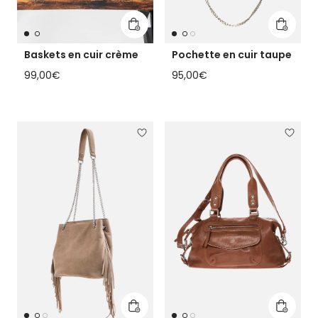
Ajouter au panier
Ajouter
Baskets en cuir crème
Pochette en cuir taupe
Prix habituel
Prix habituel
99,00€
95,00€
Ajouter au panier
Ajouter