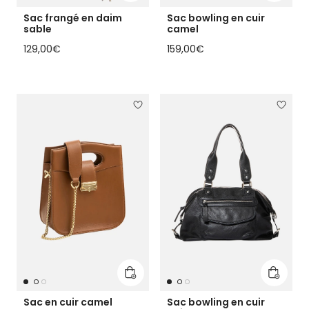
Sac frangé en daim
Sac bowling en cuir
sable
camel
Prix habituel
Prix habituel
129,00€
159,00€
Ajouter au panier
Ajouter
Sac en cuir camel
Sac bowling en cuir