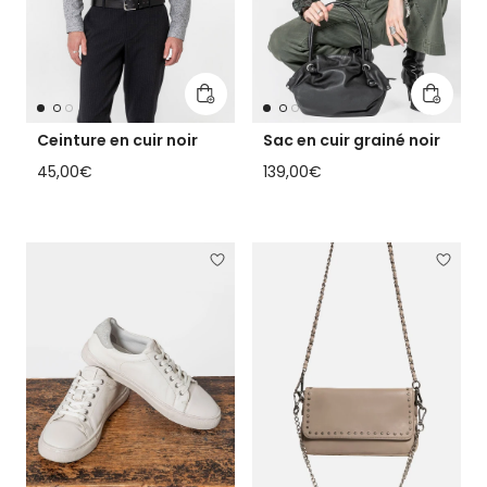
Ajouter au panier
Ajouter
Ceinture en cuir noir
Sac en cuir grainé noir
Prix habituel
Prix habituel
45,00€
139,00€