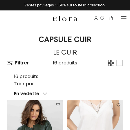
Aller au contenu
Ventes privilèges : -50%
sur toute la collection
.
Connectez-vou
Compte
Panier
CAPSULE CUIR
LE CUIR
Filtrer
16 produits
16 produits
Trier par :
Trier par
En vedette