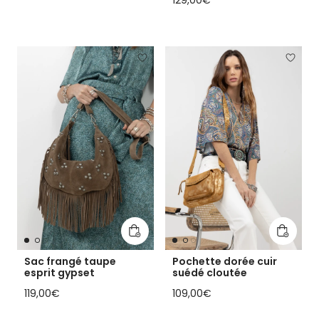
Ajouter au panier
Ajouter
Sac frangé taupe
Pochette dorée cuir
esprit gypset
suédé cloutée
Prix habituel
Prix habituel
119,00€
109,00€