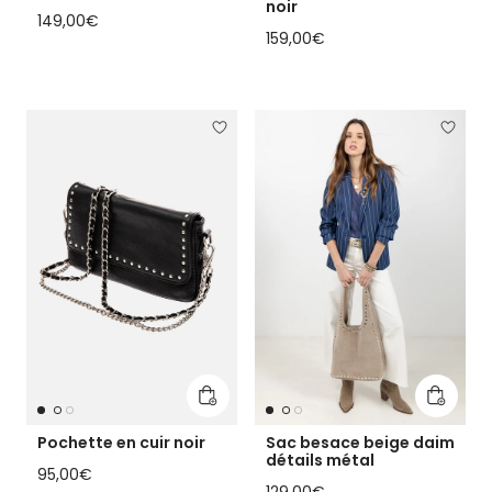
noir
Prix habituel
149,00€
Prix habituel
159,00€
Ajouter au panier
Ajouter
Pochette en cuir noir
Sac besace beige daim
détails métal
Prix habituel
95,00€
Prix habituel
129,00€