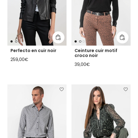
Ajouter au panier
Ajouter
Perfecto en cuir noir
Ceinture cuir motif
croco noir
Prix habituel
259,00€
Prix habituel
39,00€