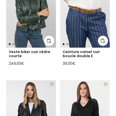
Ajouter au panier
Ajouter
Veste biker cuir cèdre
Ceinture camel cuir
courte
boucle double E
Prix habituel
Prix habituel
249,00€
39,00€