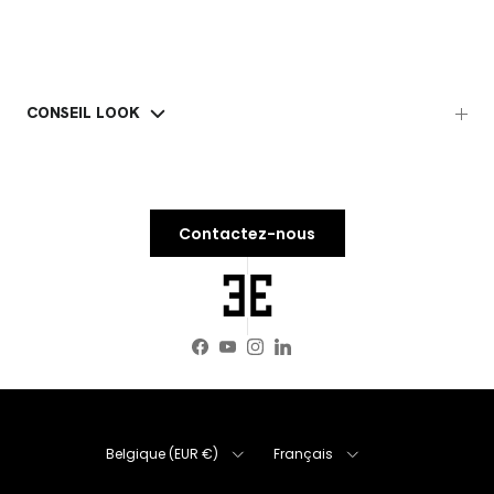
CONSEIL LOOK
Contactez-nous
Facebook
YouTube
Instagram
LinkedIn
Pays
Langue
Belgique (EUR €)
Français