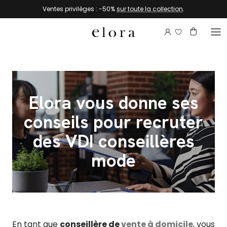
Aller au contenu
Ventes privilèges : -50%
sur toute la collection
.
Connectez-vou
Compte
Panier
Elora vous donne ses
conseils pour recruter
des VDI conseillères
mode
En tant que
conseillère de
vente à domicile
, vous