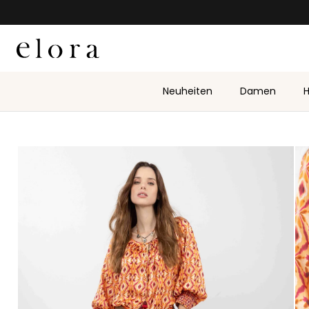
Zum Inhalt springen
Neuheiten
Damen
H
Zu Produktinformationen springen