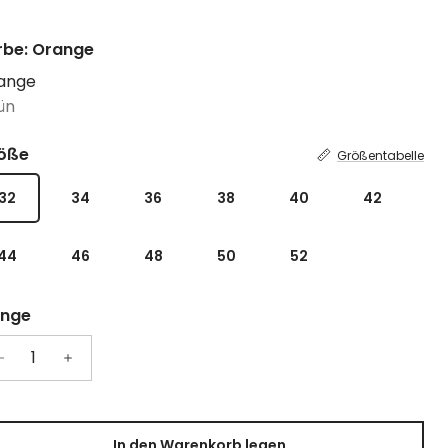
rbe: Orange
ange
ün
öße
Größentabelle
32
34
36
38
40
42
44
46
48
50
52
nge
In den Warenkorb legen