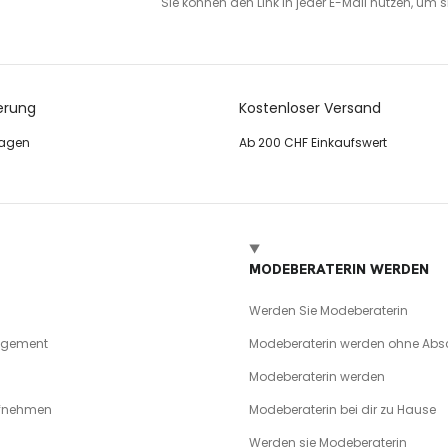
Sie können den Link in jeder E-Mail nutzen, um
erung
Kostenloser Versand
tagen
Ab 200 CHF Einkaufswert
MODEBERATERIN WERDEN
Werden Sie Modeberaterin
agement
Modeberaterin werden ohne Abs
Modeberaterin werden
ufnehmen
Modeberaterin bei dir zu Hause
Werden sie Modeberaterin