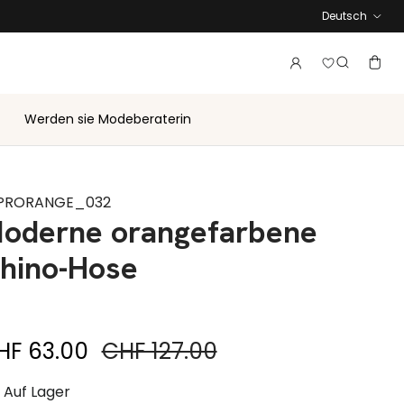
Sprache
Deutsch
Melden Sie 
Konto
Ware
Suche
Werden sie Modeberaterin
PRORANGE_032
oderne orangefarbene
hino-Hose
duzierter Preis
Regulärer Preis
HF 63.00
CHF 127.00
Auf Lager