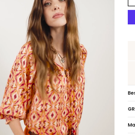
Be
GR
Ma