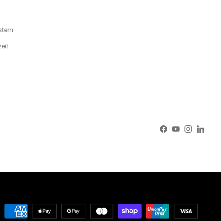
tern
eit
Facebook
YouTube
Instagr
Linke