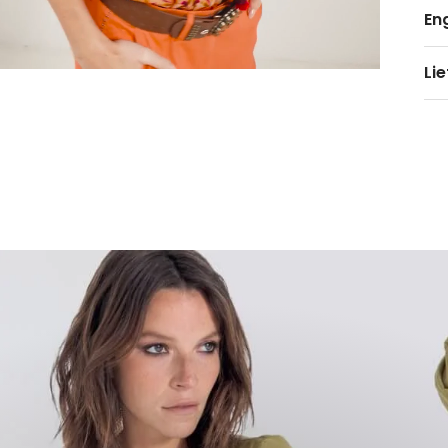
En
Li