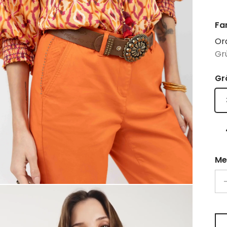
Fa
Or
Gr
Gr
Me