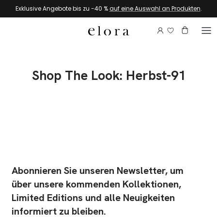
Zum Inhalt springen
Exklusive Angebote bis zu -40 %
auf eine Auswahl an Produkten
.
Melden Sie si
Konto
Warenkor
Shop The Look: Herbst-91
Abonnieren Sie unseren Newsletter, um
über unsere kommenden Kollektionen,
Limited Editions und alle Neuigkeiten
informiert zu bleiben.