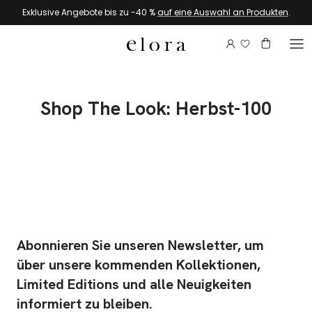
Zum Inhalt springen
Exklusive Angebote bis zu -40 %
auf eine Auswahl an Produkten
.
Melden Sie si
Konto
Warenkor
Shop The Look: Herbst-100
Abonnieren Sie unseren Newsletter, um
über unsere kommenden Kollektionen,
Limited Editions und alle Neuigkeiten
informiert zu bleiben.