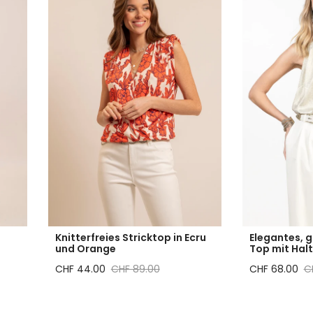
Knitterfreies Stricktop in Ecru
Elegantes, 
und Orange
Top mit Hal
Reduzierter Preis
Regulärer Preis
Reduzierter P
Re
CHF 44.00
CHF 89.00
CHF 68.00
C