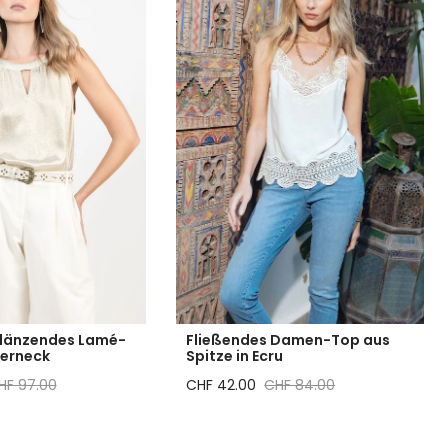
glänzendes Lamé-
Fließendes Damen-Top aus
terneck
Spitze in Ecru
reis
gulärer Preis
Reduzierter Preis
Regulärer Preis
HF 97.00
CHF 42.00
CHF 84.00