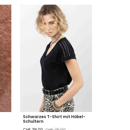
Schwarzes T-Shirt mit Häkel-
Schultern
Reduzierter Preis
Regulärer Preis
CHF 38.00
CHF 76.00