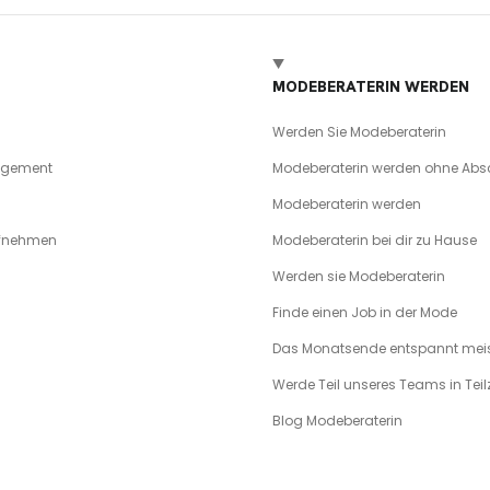
MODEBERATERIN WERDEN
Werden Sie Modeberaterin
agement
Modeberaterin werden ohne Abs
Modeberaterin werden
ufnehmen
Modeberaterin bei dir zu Hause
Werden sie Modeberaterin
Finde einen Job in der Mode
Das Monatsende entspannt meis
Werde Teil unseres Teams in Teilz
Blog Modeberaterin