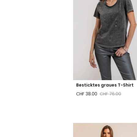
Besticktes graues T-Shirt
Reduzierter Preis
Regulärer Preis
CHF 38.00
CHF 76.00