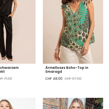
 schwarzem
Ärmelloses Boho-Top in
ekt
Smaragd
reis
gulärer Preis
Reduzierter Preis
Regulärer Preis
F 71.00
CHF 48.00
CHF 97.00