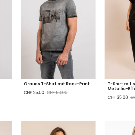
Graues T-Shirt mit Rock-Print
T-Shirt mit
Metallic-Eff
Reduzierter Preis
Regulärer Preis
CHF 25.00
CHF 50.00
Reduzierter P
Re
CHF 35.00
CH