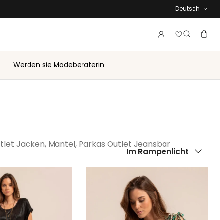
Sprache
Deutsch
Melden Sie 
Konto
Ware
Suche
Werden sie Modeberaterin
tlet Jacken, Mäntel, Parkas
Outlet Jeansbar
Sortieren nach
Im Rampenlicht