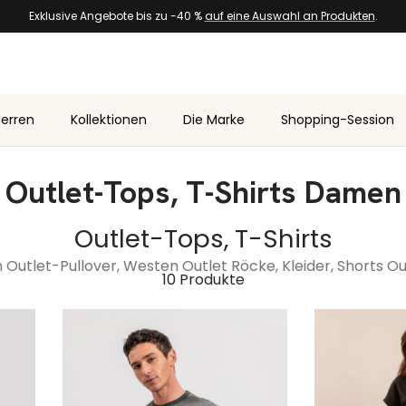
Exklusive Angebote bis zu -40 %
auf eine Auswahl an Produkten
.
erren
Kollektionen
Die Marke
Shopping-Session
Outlet-Tops, T-Shirts Damen
Outlet-Tops, T-Shirts
n
Outlet-Pullover, Westen
Outlet Röcke, Kleider, Shorts
Ou
10 Produkte