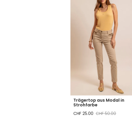
Trägertop aus Modal in
Strohfarbe
Reduzierter Preis
Regulärer Preis
CHF 25.00
CHF 50.00